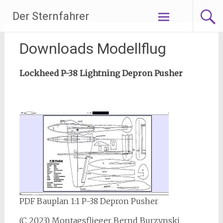
Zum
Der Sternfahrer
Inhalt
springen
Downloads Modellflug
Lockheed P-38 Lightning Depron Pusher
PDF Bauplan 1:1 P-38 Depron Pusher
(C 2023) Montagsflieger Bernd Burzynski