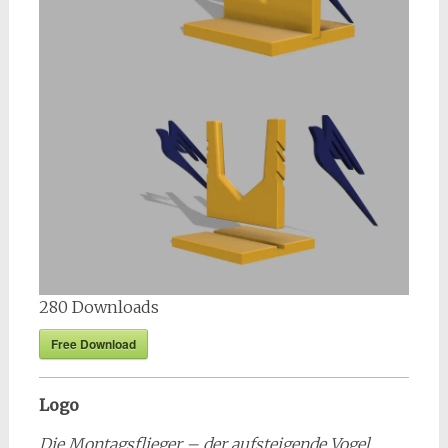
280
Downloads
Free Download
Logo
Die Montagsflieger – der aufsteigende Vogel