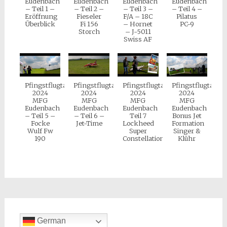
Eudenbach
Eudenbach
Eudenbach
Eudenbach
– Teil 1 –
– Teil 2 –
– Teil 3 –
– Teil 4 –
Eröffnung
Fieseler
F/A – 18C
Pilatus
Überblick
Fi 156
– Hornet
PC-9
Storch
– J-5011
Swiss AF
Pfingstflugtag
Pfingstflugtag
Pfingstflugtag
Pfingstflugtag
2024
2024
2024
2024
MFG
MFG
MFG
MFG
Eudenbach
Eudenbach
Eudenbach
Eudenbach
– Teil 5 –
– Teil 6 –
Teil 7
Bonus Jet
Focke
Jet-Time
Lockheed
Formation
Wulf Fw
Super
Singer &
190
Constellation
Klühr
German