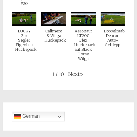
#20
LUCKY
Calimero
Aeronaut
Doppelraab
2m
& Wilga
LT200
Depron
Segler
Huckepack
Flex
Auto-
Eigenbau
Huckepack
Schlepp
Huckepack
auf Black
Horse
Wilga
Next
»
1
/
10
German