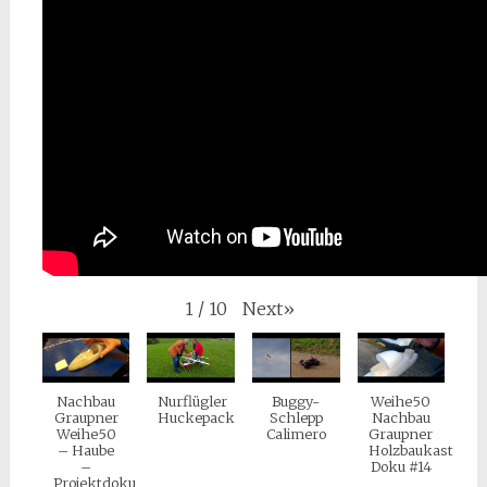
Next
»
1
/
10
Nachbau
Nurflügler
Buggy-
Weihe50
Graupner
Huckepack
Schlepp
Nachbau
Weihe50
Calimero
Graupner
– Haube
Holzbaukasten
–
Doku #14
Projektdoku