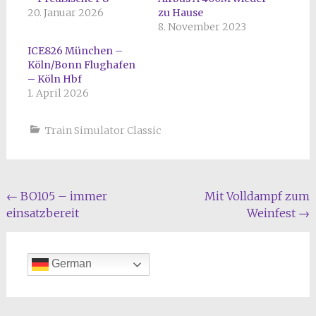
20. Januar 2026
zu Hause
8. November 2023
ICE826 München –
Köln/Bonn Flughafen
– Köln Hbf
1. April 2026
Train Simulator Classic
Beitragsnavigation
←
BO105 – immer
Mit Volldampf zum
einsatzbereit
Weinfest
→
German