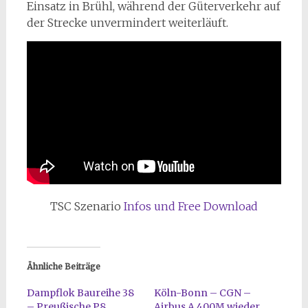
Einsatz in Brühl, während der Güterverkehr auf
der Strecke unvermindert weiterläuft.
TSC Szenario
Infos und Free Download
Ähnliche Beiträge
Dampflok Baureihe 38
Köln-Bonn – CGN –
– Preußische P8
Airbus A 400M wieder