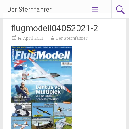
Zum
Der Sternfahrer
Inhalt
springen
flugmodell04052021-2
14. April 2021
Der Sternfahrer