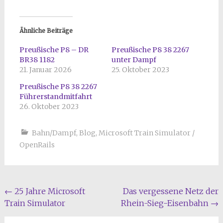
Ähnliche Beiträge
Preußische P8 – DR
Preußische P8 38 2267
BR38 1182
unter Dampf
21. Januar 2026
25. Oktober 2023
Preußische P8 38 2267
Führerstandmitfahrt
26. Oktober 2023
Bahn/Dampf
,
Blog
,
Microsoft Train Simulator /
OpenRails
Beitragsnavigation
←
25 Jahre Microsoft
Das vergessene Netz der
Train Simulator
Rhein-Sieg-Eisenbahn
→