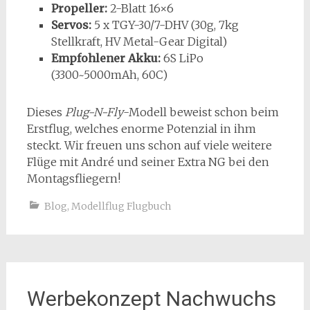
Propeller:
2-Blatt 16×6
Servos:
5 x TGY-30/7-DHV (30g, 7kg
Stellkraft, HV Metal-Gear Digital)
Empfohlener Akku:
6S LiPo
(3300~5000mAh, 60C)
Dieses
Plug-N-Fly
-Modell beweist schon beim
Erstflug, welches enorme Potenzial in ihm
steckt. Wir freuen uns schon auf viele weitere
Flüge mit André und seiner Extra NG bei den
Montagsfliegern!
Blog
,
Modellflug Flugbuch
Werbekonzept Nachwuchs