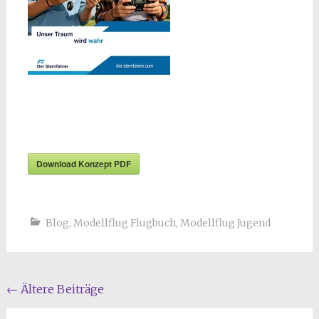
Download Konzept PDF
Blog
,
Modellflug Flugbuch
,
Modellflug Jugend
Beitragsnavigation
←
Ältere Beiträge