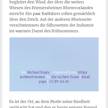
begleitet den Wind, der über die weiten
Wiesen des Friemersheimer Rheinvorlandes
streicht. Ein paar Radfahrer rollen gemächlich
über den Deich. Auf der anderen Rheinseite
verschwimmen die Silhouetten der Industrie
im warmen Dunst des Frühsommers.
Von
Michael Staats
– Imported from
500px
(
archived version
) by
the Archive Team
. (
detail
page
),
CC BY-SA 3.0
Es ist der Ort, an dem Motte seine Kindheit
verbracht hat und den er heute seinem Freund