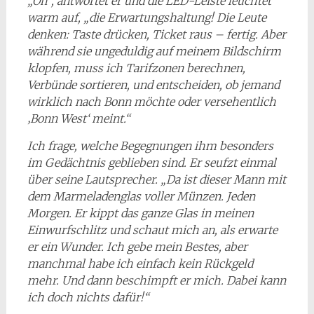
„Oh“, antwortet er und die LED-Leiste leuchtet
warm auf, „die Erwartungshaltung! Die Leute
denken: Taste drücken, Ticket raus – fertig. Aber
während sie ungeduldig auf meinem Bildschirm
klopfen, muss ich Tarifzonen berechnen,
Verbünde sortieren, und entscheiden, ob jemand
wirklich nach Bonn möchte oder versehentlich
‚Bonn West‘ meint.“
Ich frage, welche Begegnungen ihm besonders
im Gedächtnis geblieben sind. Er seufzt einmal
über seine Lautsprecher. „Da ist dieser Mann mit
dem Marmeladenglas voller Münzen. Jeden
Morgen. Er kippt das ganze Glas in meinen
Einwurfschlitz und schaut mich an, als erwarte
er ein Wunder. Ich gebe mein Bestes, aber
manchmal habe ich einfach kein Rückgeld
mehr. Und dann beschimpft er mich. Dabei kann
ich doch nichts dafür!“