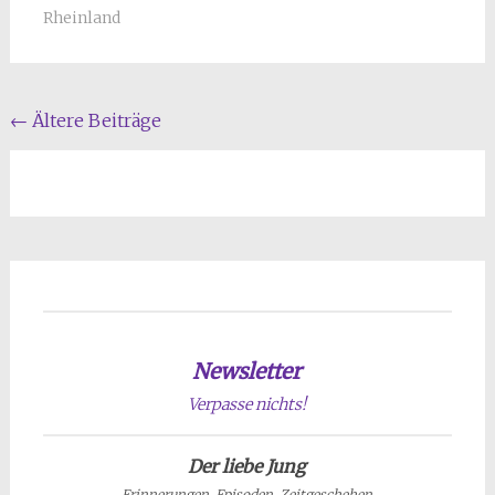
Rheinland
Beitragsnavigation
←
Ältere Beiträge
Newsletter
Verpasse nichts!
Der liebe Jung
Erinnerungen, Episoden, Zeitgeschehen