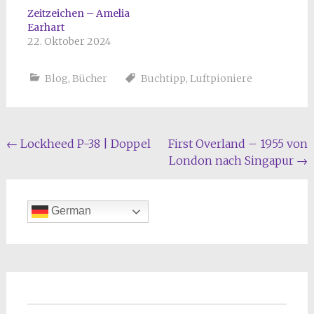
Zeitzeichen – Amelia
Earhart
22. Oktober 2024
Blog
,
Bücher
Buchtipp
,
Luftpioniere
Beitragsnavigation
←
Lockheed P-38 | Doppel
First Overland – 1955 von
London nach Singapur
→
German