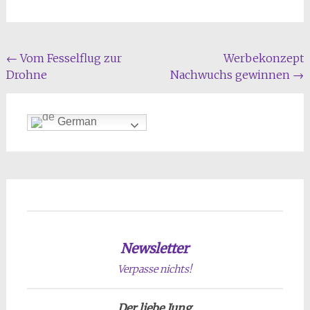
Beitragsnavigation
←
Vom Fesselflug zur
Werbekonzept
Drohne
Nachwuchs gewinnen
→
German
Newsletter
Verpasse nichts!
Der liebe Jung