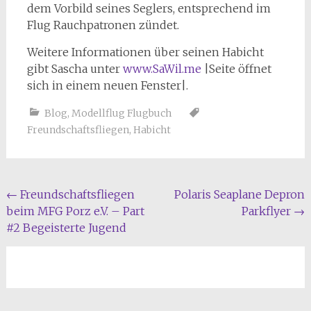
dem Vorbild seines Seglers, entsprechend im
Flug Rauchpatronen zündet.
Weitere Informationen über seinen Habicht
gibt Sascha unter
www.SaWil.me
|Seite öffnet
sich in einem neuen Fenster|.
Blog
,
Modellflug Flugbuch
Freundschaftsfliegen
,
Habicht
Beitragsnavigation
←
Freundschaftsfliegen
Polaris Seaplane Depron
beim MFG Porz e.V. – Part
Parkflyer
→
#2 Begeisterte Jugend