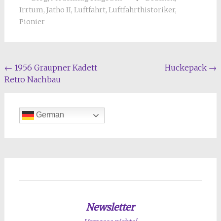
Irrtum
,
Jatho II
,
Luftfahrt
,
Luftfahrthistoriker
,
Pionier
Beitragsnavigation
←
1956 Graupner Kadett
Huckepack
→
Retro Nachbau
German
Newsletter