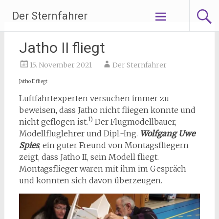
Zum
Der Sternfahrer
Inhalt
springen
Jatho II fliegt
15. November 2021
Der Sternfahrer
Jatho II fliegt
Luftfahrtexperten versuchen immer zu
beweisen, dass Jatho nicht fliegen konnte und
1)
nicht geflogen ist.
Der Flugmodellbauer,
Modellfluglehrer und Dipl.-Ing.
Wolfgang Uwe
Spies
, ein guter Freund von Montagsfliegern
zeigt, dass Jatho II, sein Modell fliegt.
Montagsflieger waren mit ihm im Gespräch
und konnten sich davon überzeugen.