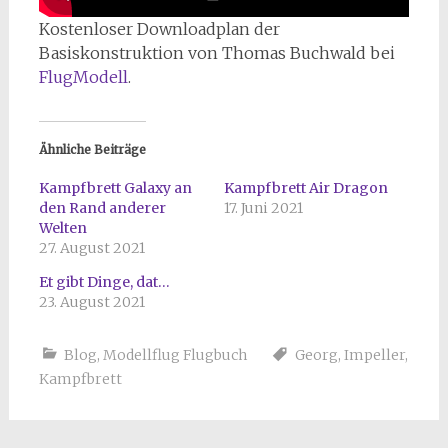
Kostenloser Downloadplan der
Basiskonstruktion von Thomas Buchwald bei
FlugModell
.
Ähnliche Beiträge
Kampfbrett Galaxy an
Kampfbrett Air Dragon
den Rand anderer
17. Juni 2021
Welten
27. August 2021
Et gibt Dinge, dat…
23. August 2021
Blog
,
Modellflug Flugbuch
Georg
,
Impeller
,
Kampfbrett