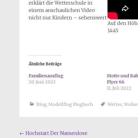
erklärt die Wetterschule in
einem anschaulichen Video
nicht nur Kindern – sehenswert.
Auf den Höhe
14:45
Ähnliche Beiträge
Familienausflug
Motte und Rab
20. Juni 2023
Flyer 66
11. Juli 2022
Blog
,
Modellflug Flugbuch
Wetter
,
Wolke
Beitragsnavigation
←
Hochstart Der Namenlose