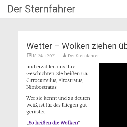
Der Sternfahrer
Zum
Inhalt
springen
Wetter – Wolken ziehen ü
18. Mai 2021
Der Sternfahrer
und erzählen uns ihre
Geschichten. Sie heißen u.a.
Cirrocumulus, Altostratus,
Nimbostratus.
Wer sie kennt und zu deuten
weiß, ist für das Fliegen gut
gerüstet.
„
So heißen die Wolken
“ –