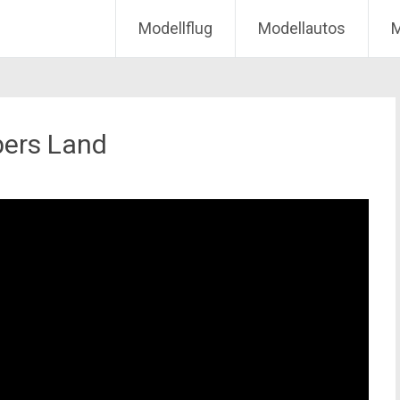
Modellflug
Modellautos
M
bers Land