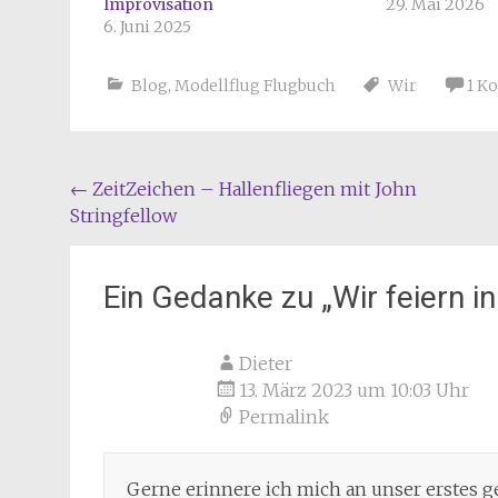
Improvisation
29. Mai 2026
6. Juni 2025
Blog
,
Modellflug Flugbuch
Wir
1 K
Beitragsnavigation
←
ZeitZeichen – Hallenfliegen mit John
Stringfellow
Ein Gedanke zu „
Wir feiern i
Dieter
13. März 2023 um 10:03 Uhr
Permalink
Gerne erinnere ich mich an unser erstes 