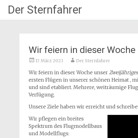
Der Sternfahrer
Zum
Inhalt
springen
Wir feiern in dieser Woche
17. März 2023
Der Sternfahrer
Wir feiern in dieser Woche unser
Zweijähriges
ersten Flügen in unserer schönen Heimat , m
und sind etabliert. Mehrere, weiträumige Fl
Verfügung.
Unsere Ziele haben wir erreicht und schreiben
Wir pflegen ein breites
Spektrum des Flugmodellbaus
und Modellflugs: