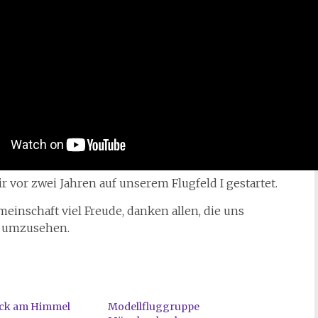
ir vor zwei Jahren auf unserem Flugfeld I gestartet.
inschaft viel Freude, danken allen, die uns
he umzusehen.
ück am Himmel
Modellfluggruppe