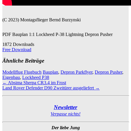
(C 2023) Montagsflieger Bernd Burzynski
PDF Bauplan 1:1 Lockheed P-38 Lightning Depron Pusher
1872
Downloads
Free Download
Ähnliche Beiträge
Modellflug Flugbuch
Bauplan
,
Depron Parkflyer
,
Depron Pusher
,
Eigenbau
,
Lockheed P38
Beitragsnavigation
←
Absima Sherpa CR3.4 im Frost
Land Rover Defender D90 Zweitürer ausgeliefert
→
Newsletter
Verpasse nichts!
Der liebe Jung