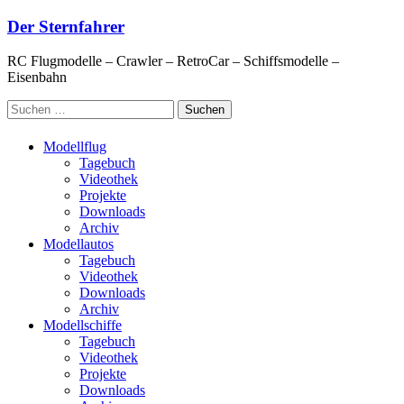
Zum
Der Sternfahrer
Inhalt
springen
RC Flugmodelle – Crawler – RetroCar – Schiffsmodelle –
Eisenbahn
Suchen
nach:
Modellflug
Tagebuch
Videothek
Projekte
Downloads
Archiv
Modellautos
Tagebuch
Videothek
Downloads
Archiv
Modellschiffe
Tagebuch
Videothek
Projekte
Downloads