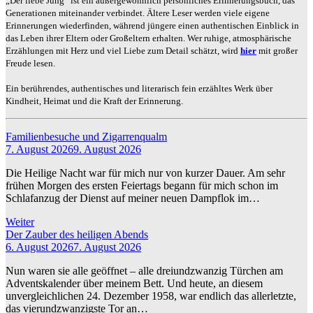
„Der liebe Jung“ ist ein außergewöhnlich persönliches Erinnerungsbuch, das
Generationen miteinander verbindet. Ältere Leser werden viele eigene
Erinnerungen wiederfinden, während jüngere einen authentischen Einblick in
das Leben ihrer Eltern oder Großeltern erhalten. Wer ruhige, atmosphärische
Erzählungen mit Herz und viel Liebe zum Detail schätzt, wird
hier
mit großer
Freude lesen.
Ein berührendes, authentisches und literarisch fein erzähltes Werk über
Kindheit, Heimat und die Kraft der Erinnerung.
Familienbesuche und Zigarrenqualm
7. August 2026
9. August 2026
Die Heilige Nacht war für mich nur von kurzer Dauer. Am sehr
frühen Morgen des ersten Feiertags begann für mich schon im
Schlafanzug der Dienst auf meiner neuen Dampflok im…
Weiter
Der Zauber des heiligen Abends
6. August 2026
7. August 2026
Nun waren sie alle geöffnet – alle dreiundzwanzig Türchen am
Adventskalender über meinem Bett. Und heute, an diesem
unvergleichlichen 24. Dezember 1958, war endlich das allerletzte,
das vierundzwanzigste Tor an…