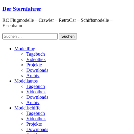
Zum
Der Sternfahrer
Inhalt
springen
RC Flugmodelle – Crawler – RetroCar – Schiffsmodelle –
Eisenbahn
Suchen
nach:
Modellflug
Tagebuch
Videothek
Projekte
Downloads
Archiv
Modellautos
Tagebuch
Videothek
Downloads
Archiv
Modellschiffe
Tagebuch
Videothek
Projekte
Downloads