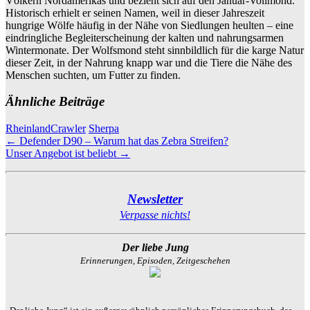
Völkern Nordamerikas und bezieht sich auf den Januar-Vollmond.
Historisch erhielt er seinen Namen, weil in dieser Jahreszeit
hungrige Wölfe häufig in der Nähe von Siedlungen heulten – eine
eindringliche Begleiterscheinung der kalten und nahrungsarmen
Wintermonate. Der Wolfsmond steht sinnbildlich für die karge Natur
dieser Zeit, in der Nahrung knapp war und die Tiere die Nähe des
Menschen suchten, um Futter zu finden.
Ähnliche Beiträge
RheinlandCrawler
Sherpa
Beitragsnavigation
←
Defender D90 – Warum hat das Zebra Streifen?
Unser Angebot ist beliebt
→
Newsletter
Verpasse nichts!
Der liebe Jung
Erinnerungen, Episoden, Zeitgeschehen