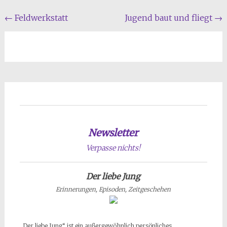
Beitragsnavigation
←
Feldwerkstatt
Jugend baut und fliegt
→
Newsletter
Verpasse nichts!
Der liebe Jung
Erinnerungen, Episoden, Zeitgeschehen
„Der liebe Jung“ ist ein außergewöhnlich persönliches