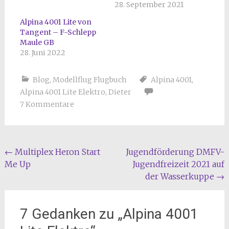
28. September 2021
Alpina 4001 Lite von
Tangent – F-Schlepp
Maule GB
28. Juni 2022
Blog
,
Modellflug Flugbuch
Alpina 4001
,
Alpina 4001 Lite Elektro
,
Dieter
7 Kommentare
Beitragsnavigation
←
Multiplex Heron Start
Jugendförderung DMFV-
Me Up
Jugendfreizeit 2021 auf
der Wasserkuppe
→
7 Gedanken zu „
Alpina 4001