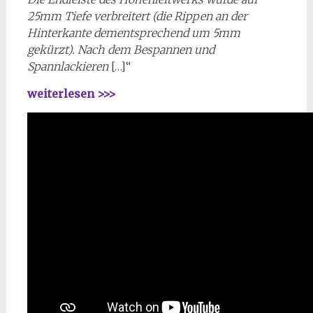
25mm Tiefe verbreitert (die Rippen an der
Hinterkante dementsprechend um 5mm
gekürzt). Nach dem Bespannen und
Spannlackieren
[…]“
weiterlesen >>>