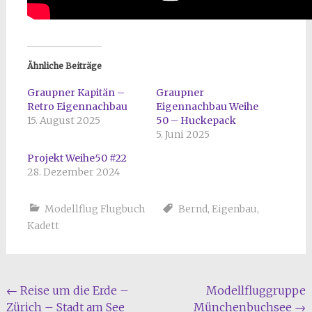
Ähnliche Beiträge
Graupner Kapitän –
Graupner
Retro Eigennachbau
Eigennachbau Weihe
15. August 2025
50 – Huckepack
5. Juni 2025
Projekt Weihe50 #22
28. Dezember 2024
Modellflug Flugbuch
Bernd
,
Eigenbau
,
Kadett
Beitragsnavigation
←
Reise um die Erde –
Modellfluggruppe
Zürich – Stadt am See
Münchenbuchsee
→