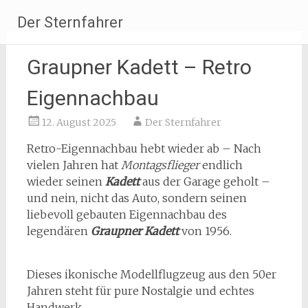
Zum
Der Sternfahrer
Inhalt
springen
Graupner Kadett – Retro
Eigennachbau
12. August 2025
Der Sternfahrer
Retro-Eigennachbau hebt wieder ab – Nach
vielen Jahren hat
Montagsflieger
endlich
wieder seinen
Kadett
aus der Garage geholt –
und nein, nicht das Auto, sondern seinen
liebevoll gebauten Eigennachbau des
legendären
Graupner Kadett
von 1956.
Dieses ikonische Modellflugzeug aus den 50er
Jahren steht für pure Nostalgie und echtes
Handwerk.