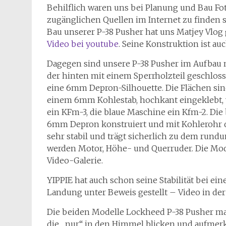
Behilflich waren uns bei Planung und Bau Fot
zugänglichen Quellen im Internet zu finden
Bau unserer P-38 Pusher hat uns Matjey Vlog 
Video bei youtube
. Seine Konstruktion ist au
Dagegen sind unsere P-38 Pusher im Aufbau n
der hinten mit einem Sperrholzteil geschlossen
eine 6mm Depron-Silhouette. Die Flächen si
einem 6mm Kohlestab, hochkant eingeklebt, v
ein KFm-3, die blaue Maschine ein Kfm-2. Die
6mm Depron konstruiert und mit Kohlerohr d
sehr stabil und trägt sicherlich zu dem rund
werden Motor, Höhe- und Querruder. Die Mode
Video-Galerie.
YIPPIE hat auch schon seine Stabilität bei 
Landung unter Beweis gestellt – Video in der 
Die beiden Modelle Lockheed P-38 Pusher ma
die „nur“ in den Himmel blicken und aufmerk