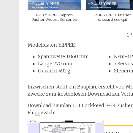
P-38 YIPPEE Depron
P-38 YIPPEE Pusher
Pusher Wie auf Schienen
onboard cockpit
1
/
Modelldaten YIPPEE:
Spannweite 1.060 mm
KFm-3 P
Länge 770 mm
3 Servo
Gewicht 491 g
Steueru
Inzwischen steht ein Bauplan, erstellt von M
Zwecke zum kostenlosen Download zur Verf
Download Bauplan 1 : 1 Lockkeed P-38 Pushe
Fluggewicht