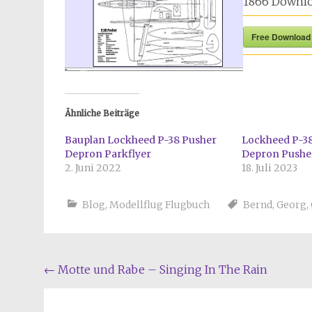
1866
Downlo
Free Download
Ähnliche Beiträge
Bauplan Lockheed P-38 Pusher
Lockheed P-38
Depron Parkflyer
Depron Pushe
2. Juni 2022
18. Juli 2023
Blog
,
Modellflug Flugbuch
Bernd
,
Georg
,
Beitragsnavigation
←
Motte und Rabe – Singing In The Rain