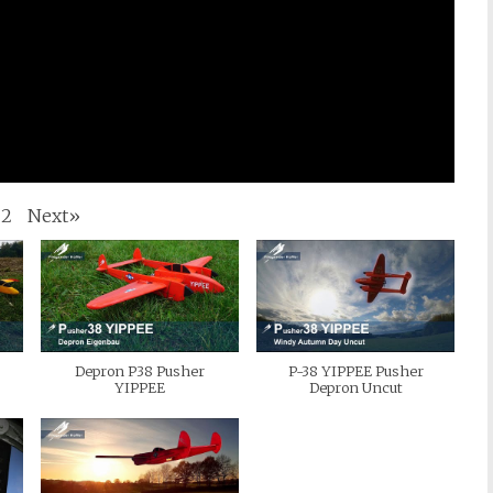
Next
»
2
Depron P38 Pusher
P-38 YIPPEE Pusher
YIPPEE
Depron Uncut