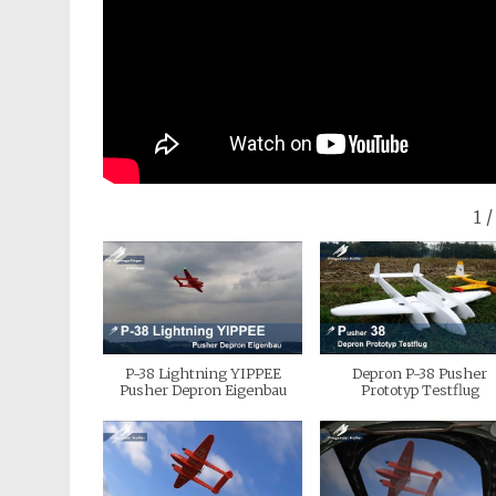
1
/
P-38 Lightning YIPPEE
Depron P-38 Pusher
Pusher Depron Eigenbau
Prototyp Testflug