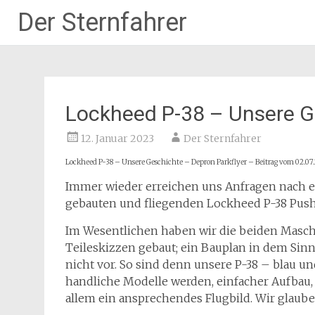
Der Sternfahrer
Zum
Inhalt
springen
Lockheed P-38 – Unsere G
12. Januar 2023
Der Sternfahrer
Lockheed P-38 – Unsere Geschichte – Depron Parkflyer – Beitrag vom 02.07
Immer wieder erreichen uns Anfragen nach e
gebauten und fliegenden Lockheed P-38 Pushe
Im Wesentlichen haben wir die beiden Maschi
Teileskizzen gebaut; ein Bauplan in dem Sin
nicht vor. So sind denn unsere P-38 – blau un
handliche Modelle werden, einfacher Aufbau,
allem ein ansprechendes Flugbild. Wir glauben