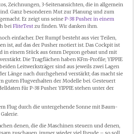
os, Zeichnungen, 3-Seitenansichten, die in allgemein
 sind. Ganz besonderen Mut zur Planung und zum
gemacht. Er zeigt uns seine
P-38 Pusher in einem
ch bei
FliteTest
zu finden. Wir danken ihm.
och einfacher. Der Rumpf besteht aus vier Teilen,
 ist, auf das der Pusher motiert ist. Das Cockpit ist
nd in einem Stück aus 6mm Depron gebaut und mit
erstärkt. Die Tragflächen haben KFm-Profile; YIPPIE
 beiden Leitwerksträger sind aus jeweils zwei Lagen
er Länge nach durchgehend verstärkt; das macht sie
um guten Flugverhalten der Modelle bei. Gesteuert
lldaten für P-38 Pusher YIPPIE stehen unter der
einem Flug durch die untergehende Sonne mit Baum-
Galerie.
chen denen, die die Maschinen steuern und denen,
sam zuschauen, immer wieder viel Freude – so soll