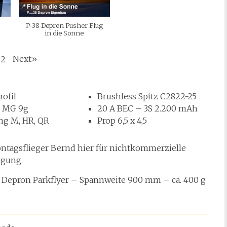
P-38 Depron Pusher Flug
in die Sonne
Next
»
2
rofil
Brushless Spitz C2822-25
s MG 9g
20 A BEC – 3S 2.200 mAh
ng M, HR, QR
Prop 6,5 x 4,5
ontagsflieger Bernd hier für nichtkommerzielle
ügung.
r Depron Parkflyer – Spannweite 900 mm – ca. 400 g