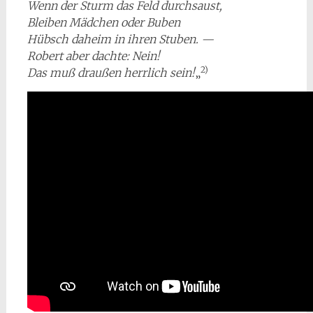
Wenn der Sturm das Feld durchsaust,
Bleiben Mädchen oder Buben
Hübsch daheim in ihren Stuben. —
Robert aber dachte: Nein!
2)
Das muß draußen herrlich sein!
„