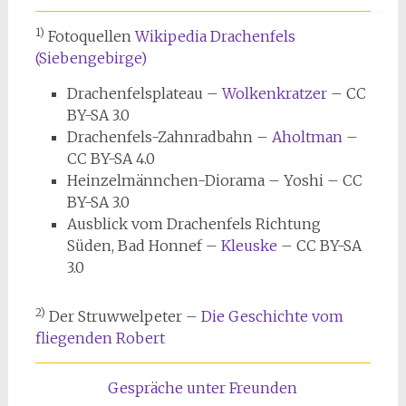
1)
Fotoquellen
Wikipedia Drachenfels
(Siebengebirge)
Drachenfelsplateau –
Wolkenkratzer
– CC
BY-SA 3.0
Drachenfels-Zahnradbahn –
Aholtman
–
CC BY-SA 4.0
Heinzelmännchen-Diorama – Yoshi – CC
BY-SA 3.0
Ausblick vom Drachenfels Richtung
Süden, Bad Honnef –
Kleuske
– CC BY-SA
3.0
2)
Der Struwwelpeter –
Die Geschichte vom
fliegenden Robert
Gespräche unter Freunden