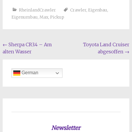
RheinlandCrawler
Crawler
,
Eigenbau
,
Eigenumbau
,
Max
,
Pickup
Beitragsnavigation
←
Sherpa CR3.4 – Am
Toyota Land Cruiser
alten Wasser
abgesoffen
→
German
Newsletter