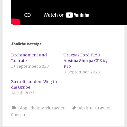
Ähnliche Beiträge
Drehmoment und
Traxxas Ford F150 –
Rollrate
Absima Sherpa CR3.4 /
19. September 2023
Pro
8. September 2023
Zu dritt auf dem Weg in
die Grube
24. Juli 2023
Blog
,
RheinlandCrawler
Absima
,
Crawler
,
Sherpa