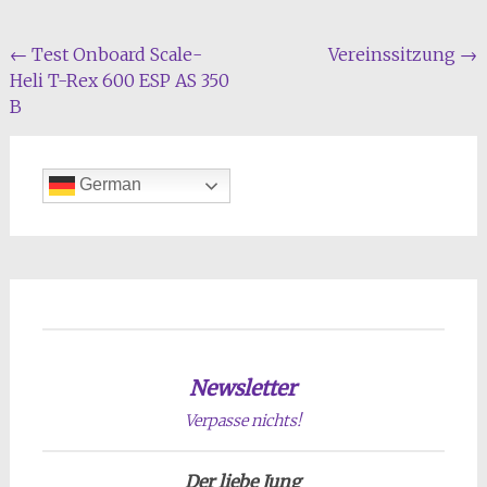
Beitragsnavigation
←
Test Onboard Scale-
Vereinssitzung
→
Heli T-Rex 600 ESP AS 350
B
German
Newsletter
Verpasse nichts!
Der liebe Jung