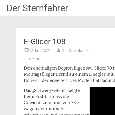
Der Sternfahrer
Zum
Inhalt
springen
E-Glider 108
23. Juni 2021
Der Sternfahrer
E-Glider 108
Den ehemaligen Depron Eigenbau Glider 70 m
Montagsflieger Bernd zu einem E-Segler mi
Höhenruder erweitert. Das Modell hat dadur
Das „Schwergewicht“ zeigte
beim Erstflug, dass die
Gewichtszunahme von 38 g
wegen der nunmehr