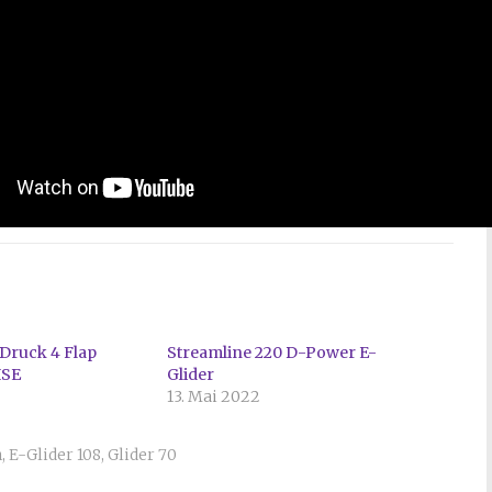
 Druck 4 Flap
Streamline 220 D-Power E-
ISE
Glider
13. Mai 2022
n
,
E-Glider 108
,
Glider 70