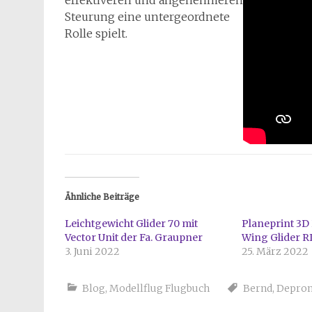
effektiveren und angenehmeren
Steurung eine untergeordnete
Rolle spielt.
Ähnliche Beiträge
Leichtgewicht Glider 70 mit
Planeprint 3D
Vector Unit der Fa. Graupner
Wing Glider R
3. Juni 2022
25. März 2022
Blog
,
Modellflug Flugbuch
Bernd
,
Depro