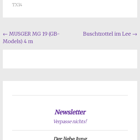
TX14
Beitragsnavigation
←
MUSGER MG 19 (GB-
Buschtrottel im Lee
→
Models) 4 m
Newsletter
Verpasse nichts!
Der liebe Jung