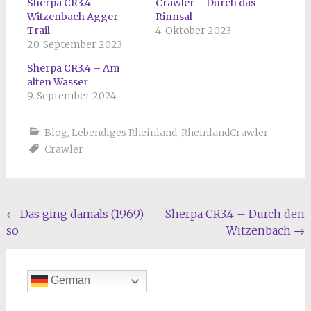
Sherpa CR3.4
Crawler – Durch das
Witzenbach Agger
Rinnsal
Trail
4. Oktober 2023
20. September 2023
Sherpa CR3.4 – Am
alten Wasser
9. September 2024
Blog
,
Lebendiges Rheinland
,
RheinlandCrawler
Crawler
Beitragsnavigation
←
Das ging damals (1969)
Sherpa CR3.4 – Durch den
so
Witzenbach
→
German