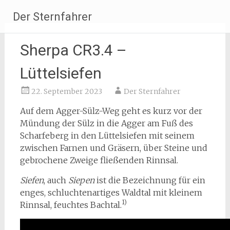
Zum
Der Sternfahrer
Inhalt
springen
Sherpa CR3.4 –
Lüttelsiefen
22. September 2023
Der Sternfahrer
Auf dem Agger-Sülz-Weg geht es kurz vor der
Mündung der Sülz in die Agger am Fuß des
Scharfeberg in den Lüttelsiefen mit seinem
zwischen Farnen und Gräsern, über Steine und
gebrochene Zweige fließenden Rinnsal.
Siefen
, auch
Siepen
ist die Bezeichnung für ein
enges, schluchtenartiges Waldtal mit kleinem
1)
Rinnsal, feuchtes Bachtal.