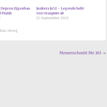
– Depron Eigenbau
Junkers Ju52 – Legende hebt
 Finish
von Graspiste ab
2
12. September 2023
nbau
,
Georg
Messerschmitt Me 163
→