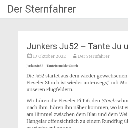
Der Sternfahrer
Zum
Inhalt
springen
Junkers Ju52 – Tante Ju u
13. Oktober 2022
Der Sternfahrer
Junkers Ju52 – Tante Ju und der Storch
Die Ju52 startet aus dem wieder gewachsenen 
Fieseler Storch ist wieder unterwegs,“ ruft Mo
unseren Flugfeldern.
Wir hören die Fieseler Fi 156, den
Storch
schon
nach ihm, hören ihn näher kommen, wo ist e
am Himmel zwischen dem Blau und dem Weiß 
Hangelar offensichtlich zu einem Rundflug 