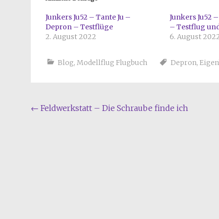
Junkers Ju52 – Tante Ju –
Junkers Ju52 
Depron – Testflüge
– Testflug und
2. August 2022
6. August 202
Blog
,
Modellflug Flugbuch
Depron
,
Eige
Beitragsnavigation
←
Feldwerkstatt – Die Schraube finde ich