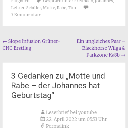
Flugbuch
Gespräch unter Freunden
,
Johannes
,
Lehrer-Schüler
,
Motte
,
Rabe
,
Tim
3 Kommentare
Beitragsnavigation
←
Slope Infusion Grüner-
Ein ungleiches Paar –
CNC Erstflug
Blackhorse Wilga &
Parkzone Ka8b
→
3 Gedanken zu „
Motte und
Rabe – der Johannes hat
Geburtstag
“
Leserbrief bei youtube
22. April 2022 um 05:53 Uhr
Permalink