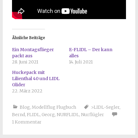
Ähnliche Beiträge
Ein Montagsflieger
E-FLIDL – Der kann
packt aus
alles
28. Juni 2021
14. Juli 2021
Huckepack mit
Lilienthal 40 und LIDL
Glider
22. März 2022
Blog
,
Modellflug Flugbuch
>LIDL-Segler
,
Bernd
,
FLIDL
,
Georg
,
NURFLIDL
,
Nurflügler
1 Kommentar