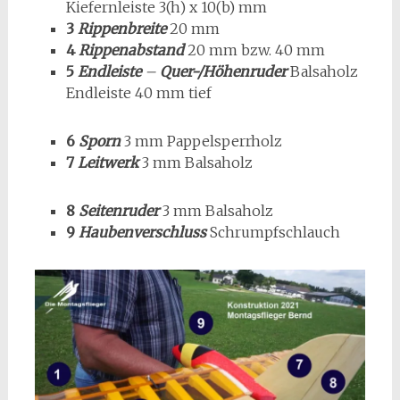
Kiefernleiste 3(h) x 10(b) mm
3
Rippenbreit
e
20 mm
4
Rippenabstand
20 mm bzw. 40 mm
5
Endleiste
–
Quer-/Höhenruder
Balsaholz
Endleiste 40 mm tief
6
Sporn
3 mm Pappelsperrholz
7
Leitwerk
3 mm Balsaholz
8
Seitenruder
3 mm Balsaholz
9
Haubenverschluss
Schrumpfschlauch