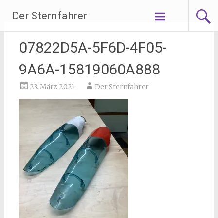
Zum
Der Sternfahrer
Inhalt
springen
07822D5A-5F6D-4F05-
9A6A-15819060A888
23. März 2021
Der Sternfahrer