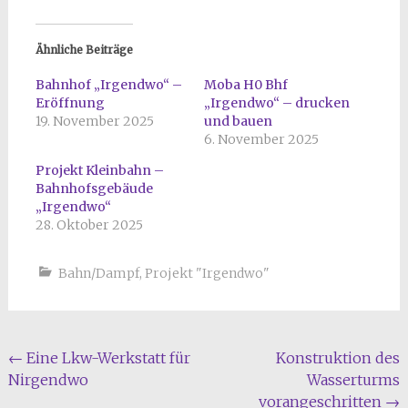
Ähnliche Beiträge
Bahnhof „Irgendwo“ –
Moba H0 Bhf
Eröffnung
„Irgendwo“ – drucken
19. November 2025
und bauen
6. November 2025
Projekt Kleinbahn –
Bahnhofsgebäude
„Irgendwo“
28. Oktober 2025
Bahn/Dampf
,
Projekt "Irgendwo"
Beitragsnavigation
←
Eine Lkw-Werkstatt für
Konstruktion des
Nirgendwo
Wasserturms
vorangeschritten
→