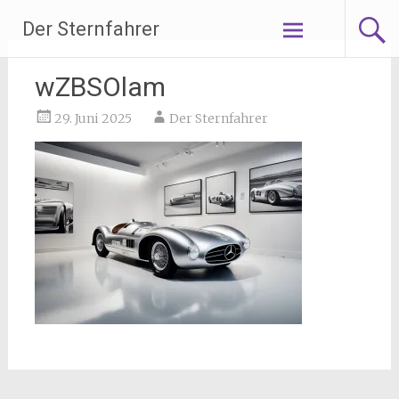
Zum
Der Sternfahrer
Inhalt
springen
wZBSOlam
29. Juni 2025
Der Sternfahrer