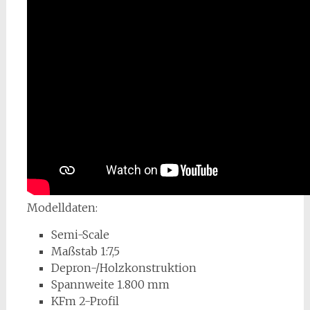
Modelldaten:
Semi-Scale
Maßstab 1:7,5
Depron-/Holzkonstruktion
Spannweite 1.800 mm
KFm 2-Profil