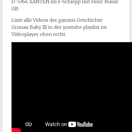
D-5364 XANTEN im F-Schlepp mit einer Maule
GB.
Liste alle Videos der ganzen Geschichte
Grunau Baby III in der youtube playlist im
Videoplayer oben recht.