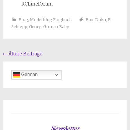
RCLineForum
Blog
,
Modellflug Flugbuch
Bau-Doku
,
F-
Schlepp
,
Georg
,
Grunau Baby
Beitragsnavigation
←
Ältere Beiträge
German
Newsletter