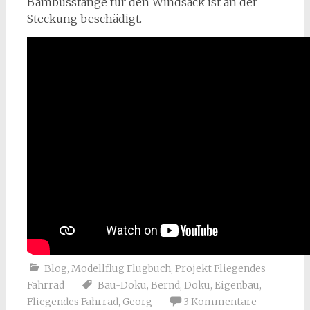
Bambusstange für den Windsack ist an der
Steckung beschädigt.
Blog
,
Modellflug Flugbuch
,
Projekt Fliegendes
Fahrrad
Bau-Doku
,
Bernd
,
Doku
,
Eigenbau
,
Fliegendes Fahrrad
,
Georg
3 Kommentare