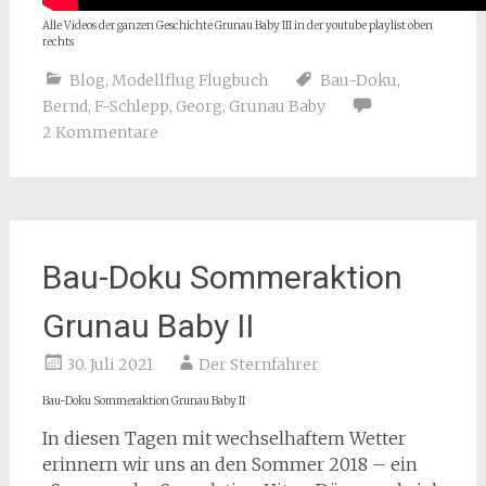
Alle Videos der ganzen Geschichte Grunau Baby III in der youtube playlist oben
rechts
Blog
,
Modellflug Flugbuch
Bau-Doku
,
Bernd
,
F-Schlepp
,
Georg
,
Grunau Baby
2 Kommentare
Bau-Doku Sommeraktion
Grunau Baby II
30. Juli 2021
Der Sternfahrer
Bau-Doku Sommeraktion Grunau Baby II
In diesen Tagen mit wechselhaftem Wetter
erinnern wir uns an den Sommer 2018 – ein