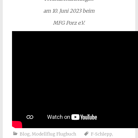
am 10. Juni 2023 beim
MFG Porz e.V.
Blog
,
Modellflug Flugbuch
F-Schlepp
,