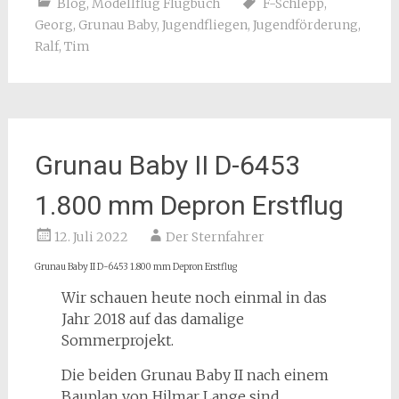
Blog
,
Modellflug Flugbuch
F-Schlepp
,
Georg
,
Grunau Baby
,
Jugendfliegen
,
Jugendförderung
,
Ralf
,
Tim
Grunau Baby II D-6453
1.800 mm Depron Erstflug
12. Juli 2022
Der Sternfahrer
Grunau Baby II D-6453 1.800 mm Depron Erstflug
Wir schauen heute noch einmal in das
Jahr 2018 auf das damalige
Sommerprojekt.
Die beiden Grunau Baby II nach einem
Bauplan von Hilmar Lange sind