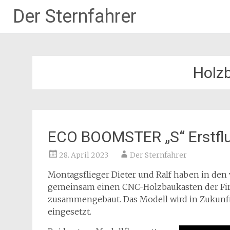
Der Sternfahrer
Zum
Inhalt
springen
Holz
ECO BOOMSTER „S“ Erstfl
28. April 2023
Der Sternfahrer
Montagsflieger Dieter und Ralf haben in de
gemeinsam einen CNC-Holzbaukasten der Fi
zusammengebaut. Das Modell wird in Zukunft 
eingesetzt.