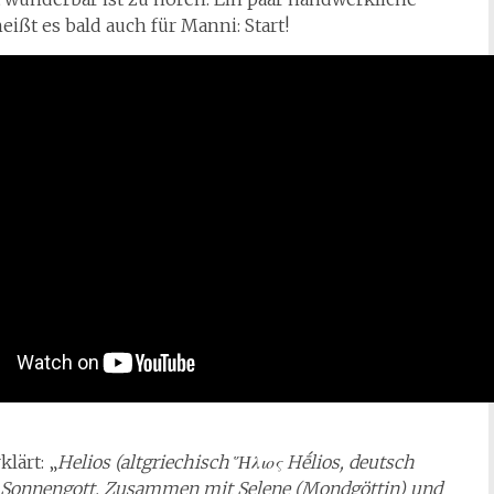
ßt es bald auch für Manni: Start!
lärt: „
Helios (altgriechisch Ἥλιος Hḗlios, deutsch
er Sonnengott. Zusammen mit Selene (Mondgöttin) und