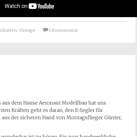
ukasten
,
Vintage
1 Kommentar
s aus dem Hause Aeronaut Modellbau hat uns
ten Kräften geht es daran, den E-Segler für
al aus der sicheren Hand von Montagsflieger Günter,
 wunderbar ist zu hören. Ein paar handwerkliche