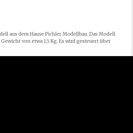
odell aus dem Hause Pichler Modellbau. Das Modell
 Gewicht von etwa 1,5 Kg. Es wird gesteuert über