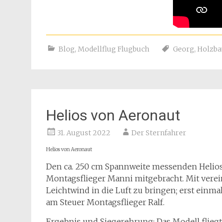
Blog
,
Modellflug Flugbuch
Georg
,
Holzba
Helios von Aeronaut
31. August 2022
Der Sternfahrer
Helios von Aeronaut
Den ca. 250 cm Spannweite messenden Helio
Montagsflieger Manni mitgebracht. Mit verein
Leichtwind in die Luft zu bringen; erst einm
am Steuer Montagsflieger Ralf.
Ergebnis und Siegerehrung: Das Modell fliegt