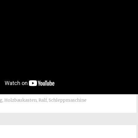
ug
,
Holzbaukasten
,
Ralf
,
Schleppmaschine