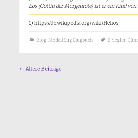
Eos (Göttin der Morgenröte) ist er ein Kind vo
1) https://de.wikipedia.org/wiki/Helios
Blog
,
Modellflug Flugbuch
E-Segler
,
Günt
Beitragsnavigation
←
Ältere Beiträge