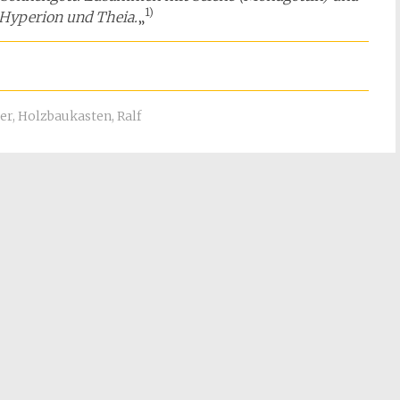
1)
n Hyperion und Theia.
„
er
,
Holzbaukasten
,
Ralf