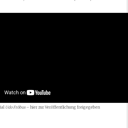
ial
Udo Fröbus
– hier zur Veröffentlichung freigegeben