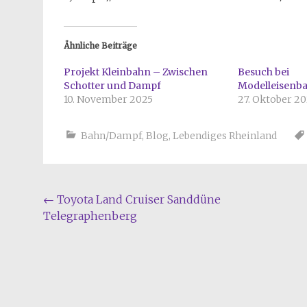
Ähnliche Beiträge
Projekt Kleinbahn – Zwischen
Besuch bei
Schotter und Dampf
Modelleisenb
10. November 2025
27. Oktober 2
Bahn/Dampf
,
Blog
,
Lebendiges Rheinland
Beitragsnavigation
←
Toyota Land Cruiser Sanddüne
Telegraphenberg