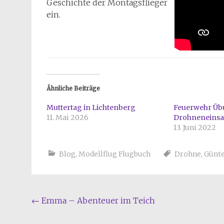
Geschichte der Montagsflieger
ein.
Ähnliche Beiträge
Muttertag in Lichtenberg
Feuerwehr Ü
11. Mai 2026
Drohneneinsa
13. Juni 2022
Blog
,
Modellflug Flugbuch
Drohne
,
Günt
Beitragsnavigation
←
Emma – Abenteuer im Teich