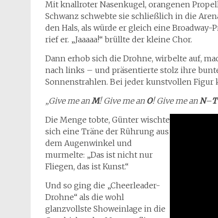
Mit knallroter Nasenkugel, orangenen Prope
Schwanz schwebte sie schließlich in die Aren
den Hals, als würde er gleich eine Broadway-P
rief er. „Jaaaaa!“ brüllte der kleine Chor.
Dann erhob sich die Drohne, wirbelte auf, m
nach links – und präsentierte stolz ihre bu
Sonnenstrahlen. Bei jeder kunstvollen Figur kl
„Give me an
M
! Give me an
O
! Give me an
N
–
T
Die Menge tobte, Günter wischte
sich eine Träne der Rührung aus
dem Augenwinkel und
murmelte: „Das ist nicht nur
Fliegen, das ist Kunst.“
Und so ging die „Cheerleader-
Drohne“ als die wohl
glanzvollste Showeinlage in die