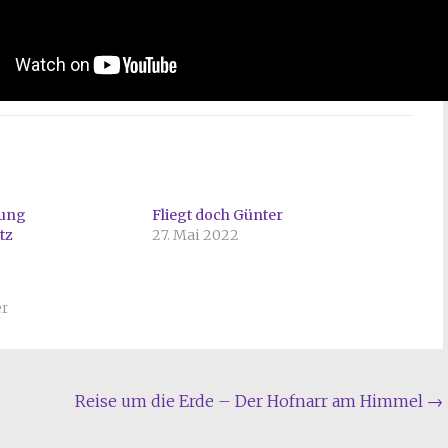
bung
Fliegt doch Günter
tz
27. Mai 2022
er
Reise um die Erde – Der Hofnarr am Himmel
→