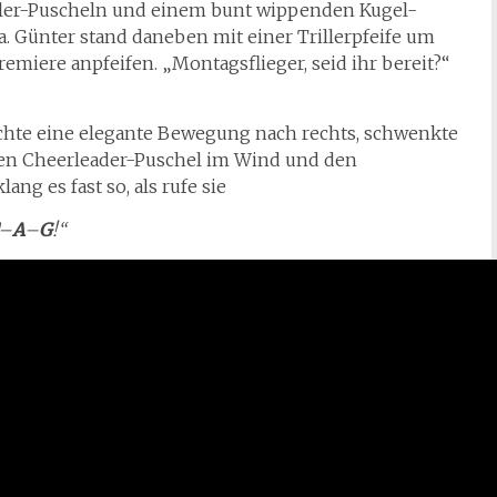
ller-Puscheln und einem bunt wippenden Kugel-
a. Günter stand daneben mit einer Trillerpfeife um
remiere anpfeifen. „Montagsflieger, seid ihr bereit?“
achte eine elegante Bewegung nach rechts, schwenkte
nten Cheerleader-Puschel im Wind und den
ang es fast so, als rufe sie
–
A
–
G
!“