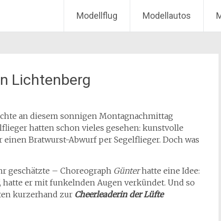
Modellflug
Modellautos
M
n Lichtenberg
schte an diesem sonnigen Montagnachmittag
flieger hatten schon vieles gesehen: kunstvolle
r einen Bratwurst-Abwurf per Segelflieger. Doch was
hr geschätzte – Choreograph
Günter
hatte eine Idee:
 hatte er mit funkelnden Augen verkündet. Und so
iten kurzerhand zur
Cheerleaderin der Lüfte