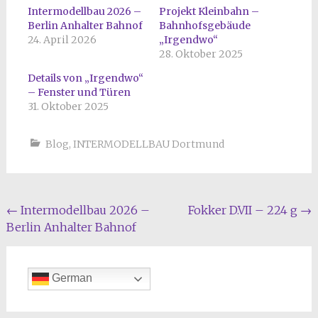
Intermodellbau 2026 –
Projekt Kleinbahn –
Berlin Anhalter Bahnof
Bahnhofsgebäude
24. April 2026
„Irgendwo“
28. Oktober 2025
Details von „Irgendwo“
– Fenster und Türen
31. Oktober 2025
Blog
,
INTERMODELLBAU Dortmund
Beitragsnavigation
←
Intermodellbau 2026 –
Fokker D.VII – 224 g
→
Berlin Anhalter Bahnof
German