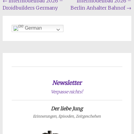
Beitragsnavigation
←
Intermodellbau 2026 –
Intermodellbau 2026 –
Droidbuilders Germany
Berlin Anhalter Bahnof
→
German
Newsletter
Verpasse nichts!
Der liebe Jung
Erinnerungen, Episoden, Zeitgeschehen