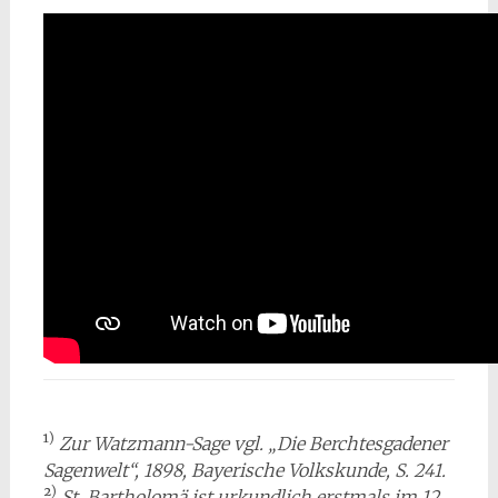
)
¹
Zur Watzmann-Sage vgl. „Die Berchtesgadener
Sagenwelt“, 1898, Bayerische Volkskunde, S. 241.
)
²
St. Bartholomä ist urkundlich erstmals im 12.