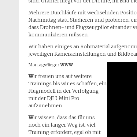
sind. Grantel fliegt vor der Drohne, im Bild b
Mehrere Durchläufe mit wechselnden Positi
Nachmittag statt. Studieren und probieren, e
dass Drohnen- und Flugzeugpilot einander v
kommunizieren müssen.
Wir haben einiges an Rohmaterial aufgenomm
jeweiligen Kameraeinstellungen und Bildbea
Montagsflieger
WWW
W
ir freuen uns auf weitere
Trainings bis wir es schaffen, ein
Flugmodell in der Verfolgung
mit der DJI 3 Mini Pro
aufzunehmen.
W
ir wissen, dass das für uns
noch ein langer Weg ist, viel
Training erfordert, egal ob mit