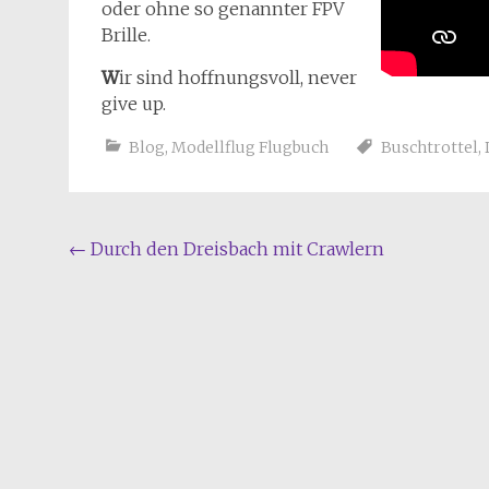
oder ohne so genannter FPV
Brille.
W
ir sind hoffnungsvoll, never
give up.
Blog
,
Modellflug Flugbuch
Buschtrottel
,
Beitragsnavigation
←
Durch den Dreisbach mit Crawlern