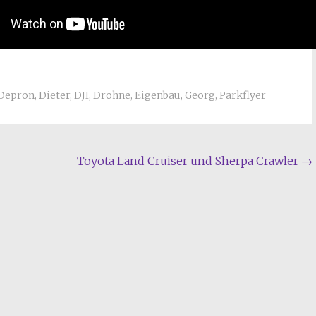
Depron
,
Dieter
,
DJI
,
Drohne
,
Eigenbau
,
Georg
,
Parkflyer
Toyota Land Cruiser und Sherpa Crawler
→